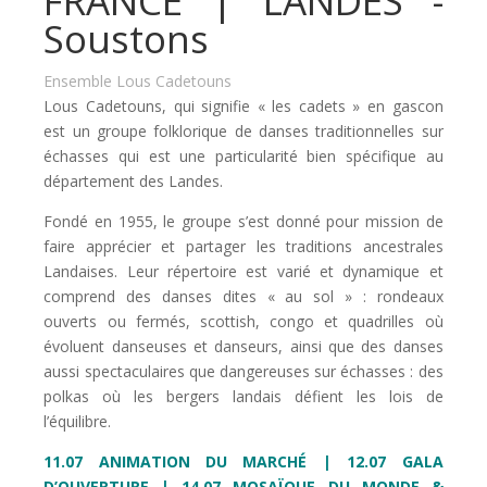
FRANCE | LANDES -
Soustons
Ensemble Lous Cadetouns
Lous Cadetouns, qui signifie « les cadets » en gascon
est un groupe folklorique de danses traditionnelles sur
échasses qui est une particularité bien spécifique au
département des Landes.
Fondé en 1955, le groupe s’est donné pour mission de
faire apprécier et partager les traditions ancestrales
Landaises. Leur répertoire est varié et dynamique et
comprend des danses dites « au sol » : rondeaux
ouverts ou fermés, scottish, congo et quadrilles où
évoluent danseuses et danseurs, ainsi que des danses
aussi spectaculaires que dangereuses sur échasses : des
polkas où les bergers landais défient les lois de
l’équilibre.
11.07 ANIMATION DU MARCHÉ | 12.07
GALA
D’OUVERTURE |
14.07 MOSAÏQUE DU MONDE &