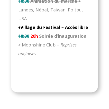
10:30
Animation du marché
>
Landes, Népal, Taïwan, Poitou,
USA
♦Village du Festival – Accès libre
18:30
20h
Soirée d’inauguration
> Moonshine Club –
Reprises
anglaises